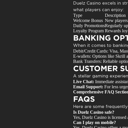
Duelz Casino excels in s
what players can enjoy:
Type
Description
Welcome Bonus
New players 
Daily Promotions
Regularly up
Loyalty Program
Rewards loya
BANKING OP
When it comes to bankin
Debit/Credit Cards:
Visa, Mast
E-wallets:
Options like Skrill a
Bank Transfers:
Reliable optio
CUSTOMER S
A stellar gaming experie
Live Chat:
Immediate assista
Email Support:
For less urge
Comprehensive FAQ Sectio
FAQS
Here are some frequently
Is Duelz Casino safe?
Yes, Duelz Casino is licensed
Can I play on mobile?
Yes, Duelz Casino offers a mob