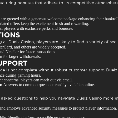
tructuring bonuses that adhere to its competitive atmospher
are greeted with a generous welcome package enhancing their bankroll
dated offers keep the excitement fresh and rewarding.
l players with exclusive perks and bonuses.
TIONS
g at
Duelz Casino
, players are likely to find a variety of sec
erCard, and others are widely accepted.
nd Neteller for faster transactions.
n for larger withdrawals.
UPPORT
nce is not complete without robust customer support. Duelz
nce during gaming hours.
nt concerns, players can reach out via email.
n:
Answers to common questions readily available online.
 asked questions to help you navigate Duelz Casino more ef
 and employs advanced security measures to protect player information.
ile-friendly platform accessible on various devices.