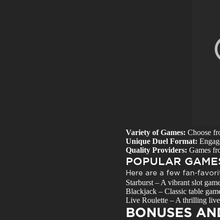
Variety of Games:
Choose from
Unique Duel Format:
Engage 
Quality Providers:
Games from
POPULAR GAMES
Here are a few fan-favorit
Starburst
– A vibrant slot game
Blackjack
– Classic table game
Live Roulette
– A thrilling liv
BONUSES AN