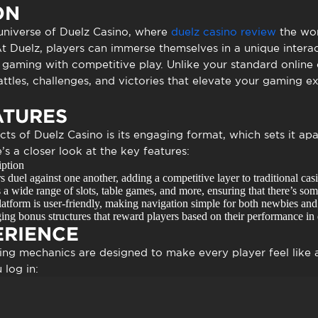
to presencial
Estacionamento
ON
 frequentes
Mais serviços
universe of
Duelz Casino
, where
duelz casino review
the wor
Quem somos
At Duelz, players can immerse themselves in a unique intera
 gaming with competitive play. Unlike your standard online 
Loja
battles, challenges, and victories that elevate your gaming 
ATURES
cts of
Duelz Casino
is its engaging format, which sets it ap
s a closer look at the key features:
iption
s duel against one another, adding a competitive layer to traditional ca
 a wide range of slots, table games, and more, ensuring that there’s so
atform is user-friendly, making navigation simple for both newbies and
ng bonus structures that reward players based on their performance in 
ERIENCE
ing mechanics are designed to make every player feel like
log in: