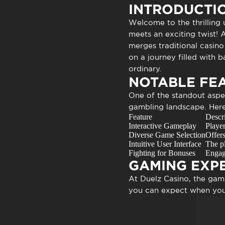
Atendimen
INTRODUCTI
Perguntas
Welcome to the thrilling 
meets an exciting twist! 
merges traditional casino
on a journey filled with 
ordinary.
NOTABLE FE
One of the standout aspe
gambling landscape. Here’
Feature
Descr
Interactive Gameplay
Player
Diverse Game Selection
Offers
Intuitive User Interface
The pl
Fighting for Bonuses
Engagi
GAMING EXP
At
Duelz Casino
, the gam
you can expect when you 