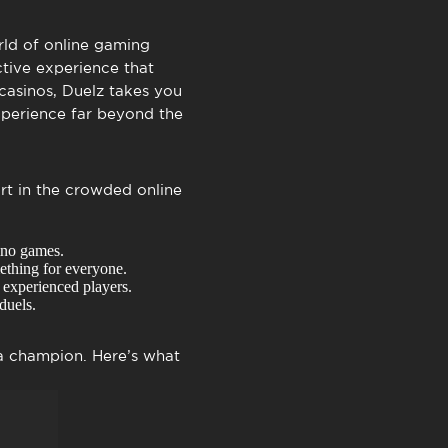
TimeOut Cascais
ld of online gaming
ctive experience that
casinos, Duelz takes you
experience far beyond the
art in the crowded online
sino games.
mething for everyone.
 experienced players.
duels.
 a champion. Here’s what