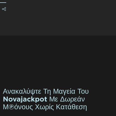
Ανακαλύψτε Τη Μαγεία Του
Novajackpot Με Δωρεάν
Μπόνους Χωρίς Κατάθεση