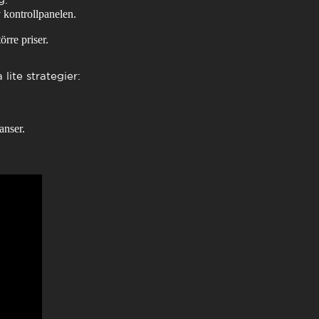
v kontrollpanelen.
rre priser.
lite strategier:
anser.