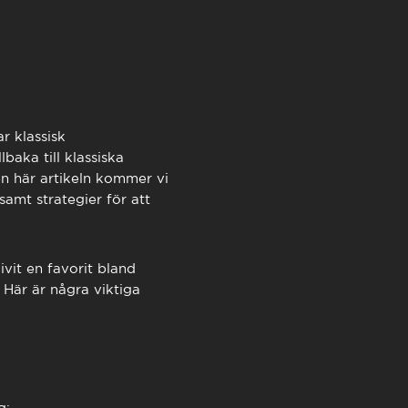
TimeOut Cascais
r klassisk
baka till klassiska
n här artikeln kommer vi
amt strategier för att
vit en favorit bland
 Här är några viktiga
g: