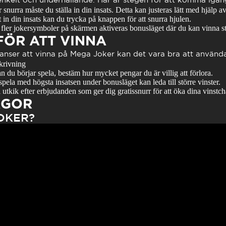
r snurra måste du ställa in din insats. Detta kan justeras lätt med hjälp a
t in din insats kan du trycka på knappen för att snurra hjulen.
 fler jokersymboler på skärmen aktiveras bonusläget där du kan vinna stö
FÖR ATT VINNA
anser att vinna på
Mega Joker
kan det vara bra att använda 
krivning
n du börjar spela, bestäm hur mycket pengar du är villig att förlora.
spela med högsta insatsen under bonusläget kan leda till större vinster.
 utkik efter erbjudanden som ger dig gratissnurr för att öka dina vinstch
ÅGOR
OKER?