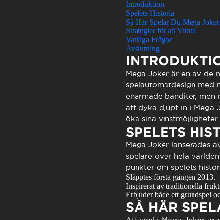
Atendimen
Introduktion
Spelets Historia
Perguntas
Så Här Spelar Du Mega Joker
Strategier för att Vinna
Vanliga Frågor
Avslutning
INTRODUKTI
Mega Joker
är en av de m
spelautomatdesign med mod
enarmade banditer, men m
att dyka djupt in i
Mega J
öka sina vinstmöjligheter.
SPELETS HIS
Mega Joker
lanserades av
spelare över hela världen
punkter om spelets histor
Släpptes första gången 2013.
Inspirerat av traditionella frukt
Erbjuder både ett grundspel o
SÅ HÄR SPEL
Att spela
Mega Joker
är e