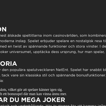
to presencial
Estacionamento
 frequentes
Mais serviços
Quem somos
Loja
ON
est älskade speltitlarna inom casinovärlden, som kombinera
erna inslag. Spelet erbjuder spelare en nostalgisk resa till
ed en twist av spännande funktioner och stora vinster. I de
oker
universumet, upptäcka dess ursprung, hur man spelar, s
TORIA
 den populära spelutvecklaren NetEnt. Spelet har snabbt bli
, tack vare sin klassiska stil och spännande bonusfunktioner.
ia:
slots, vilket gör att spelare känner igen sig.
ch ett bonusspel där man kan vinna ännu mer.
AR DU MEGA JOKER
nkelt och underhållande. Här är stegen för att komma igån