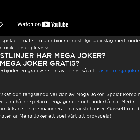
k spelautomat som kombinerar nostalgiska inslag med modern
en unik spelupplevelse.
STLINJER HAR MEGA JOKER?
 MEGA JOKER GRATIS?
rbjuder en gratisversion av spelet så att
casino mega joker
forskat den fängslande världen av
Mega Joker
. Spelet kombin
 som håller spelarna engagerade och underhållna. Med rätt
namik kan spelare maximera sina vinstchanser. Oavsett om du
ater, är
Mega Joker
ett spel värt att provspela!