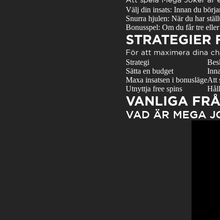
Välj din insats: Innan du börja
Snurra hjulen: När du har ställ
Bonusspel: Om du får tre eller
STRATEGIER 
För att maximera dina ch
Strategi
Bes
Sätta en budget
Inna
Maxa insatsen i bonusläge
Att 
Utnyttja free spins
Håll
VANLIGA FR
VAD ÄR MEGA J