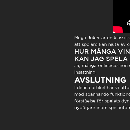
Mega Joker
är en klassis
att spelare kan njuta av 
HUR MÅNGA VIN
KAN JAG SPELA
Ja, många onlinecasinon e
insättning.
AVSLUTNING
I denna artikel har vi ut
med spännande funktioner
förståelse för spelets dy
nybörjare inom spelautom