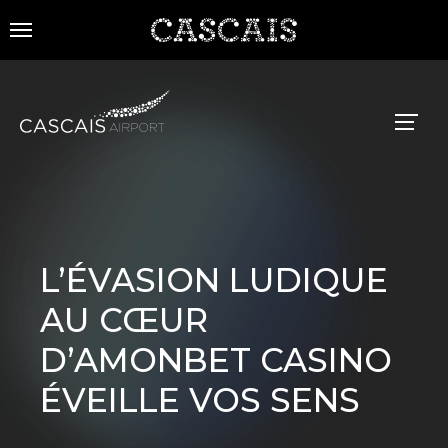
Português
CASCAIS.PT
CASCAIS
SOBRE CASCAIS:
GOVERNO LOCAL:
História
FREGUESIAS:
Assembleia Municipal
Gastronomia
EMPRESAS MUNICIPAIS:
L’ÉVASION LUDIQUE
Alcabideche
Câmara Municipal
FACTOS E NÚMEROS:
Cascais Ambiente
Brasão de Cascais
AU CŒUR
Carcavelos e Parede
COMUNICAÇÃO:
Ambiente & Energia
Gestão administrativa e financeira
Cascais Dinâmica
Arquivo Historico
Jornal C
VIVER
Cascais e Estoril
D’AMONBET CASINO
Economia & Inovação
Projetos Cofinanciados
Cascais Envolvente
Recursos educativos - história e património
Agenda do executivo
S. Domingos de Rana
Governação
VISITAR
ÉVEILLE VOS SENS
Transparência Municipal
Cascais Próxima
Mobilidade
Planeamento Estratégico
ESTUDAR