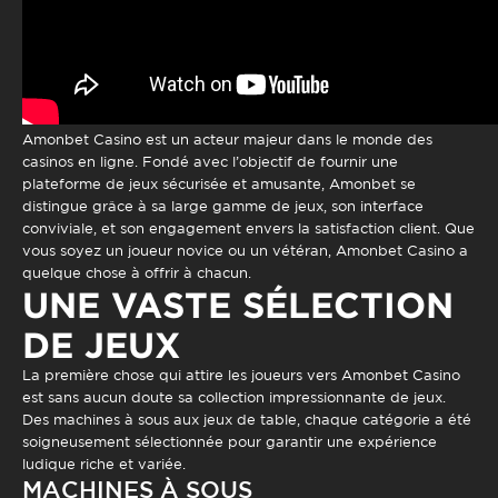
Amonbet Casino est un acteur majeur dans le monde des
casinos en ligne. Fondé avec l’objectif de fournir une
plateforme de jeux sécurisée et amusante, Amonbet se
distingue grâce à sa large gamme de jeux, son interface
conviviale, et son engagement envers la satisfaction client. Que
vous soyez un joueur novice ou un vétéran, Amonbet Casino a
quelque chose à offrir à chacun.
UNE VASTE SÉLECTION
DE JEUX
La première chose qui attire les joueurs vers Amonbet Casino
est sans aucun doute sa collection impressionnante de jeux.
Des machines à sous aux jeux de table, chaque catégorie a été
soigneusement sélectionnée pour garantir une expérience
ludique riche et variée.
MACHINES À SOUS