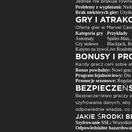
Jednak nie brakuje równi
Problemy z wypłatami:
Niekt
Brak niektórych gier:
Użytko
GRY I ATRAK
Oferta gier w
Marvel Cas
Kategoria gry
Przykłady
Automaty
Spider-Man, 
Gry stołowe
Blackjack, R
Kasyno na żywo
Live Roulette
BONUSY I P
Każdy gracz ceni sobie 
Bonus powitalny:
Nowi gracz
Program lojalnościowy:
Dla 
Promocje sezonowe:
Regularn
BEZPIECZEŃS
Bezpieczeństwo graczy j
szyfrowania danych, aby 
odpowiednie władze, co 
JAKIE ŚRODKI 
Szyfrowanie SSL:
Wszystkie
Odpowiedzialne hazardowan