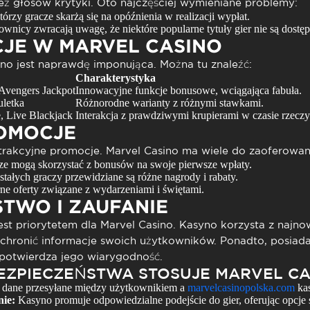
eż głosów krytyki. Oto najczęściej wymieniane problemy:
órzy gracze skarżą się na opóźnienia w realizacji wypłat.
wnicy zwracają uwagę, że niektóre popularne tytuły gier nie są dostęp
CJE W MARVEL CASINO
ino
jest naprawdę imponująca. Można tu znaleźć:
Charakterystyka
Avengers Jackpot
Innowacyjne funkcje bonusowe, wciągająca fabuła.
uletka
Różnorodne warianty z różnymi stawkami.
, Live Blackjack
Interakcja z prawdziwymi krupierami w czasie rzecz
ROMOCJE
atrakcyjne promocje.
Marvel Casino
ma wiele do zaoferowani
e mogą skorzystać z bonusów na swoje pierwsze wpłaty.
stałych graczy przewidziane są różne nagrody i rabaty.
e oferty związane z wydarzeniami i świętami.
TWO I ZAUFANIE
est priorytetem dla
Marvel Casino
. Kasyno korzysta z najno
chronić informacje swoich użytkowników. Ponadto, posiada
potwierdza jego wiarygodność.
BEZPIECZEŃSTWA STOSUJE MARVEL CA
 dane przesyłane między użytkownikiem a
marvelcasinopolska.com
kas
ie:
Kasyno promuje odpowiedzialne podejście do gier, oferując opcje