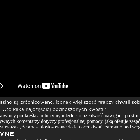
asino
są zróżnicowane, jednak większość graczy chwali so
 Oto kilka najczęściej podnoszonych kwestii:
wnicy podkreślają intuicyjny interfejs oraz łatwość nawigacji po stron
wnych komentarzy dotyczy profesjonalnej pomocy, jaką oferuje zespół 
auważają, że gry są dostosowane do ich oczekiwań, zarówno pod względ
YWNE