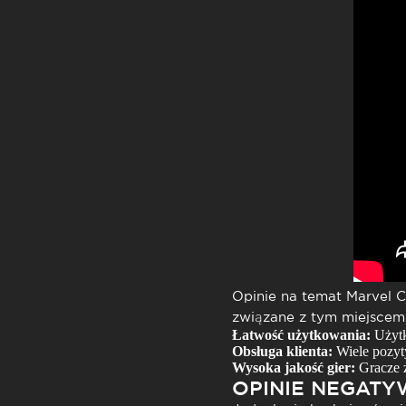
Opinie na temat
Marvel C
związane z tym miejscem.
Łatwość użytkowania:
Użytko
Obsługa klienta:
Wiele pozyty
Wysoka jakość gier:
Gracze z
OPINIE NEGAT