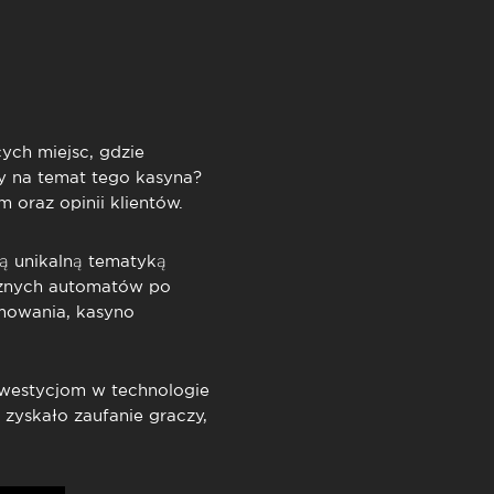
TimeOut Cascais
cych miejsc, gdzie
 na temat tego kasyna?
 oraz opinii klientów.
ą unikalną tematyką
ycznych automatów po
mowania, kasyno
nwestycjom w technologie
 zyskało zaufanie graczy,