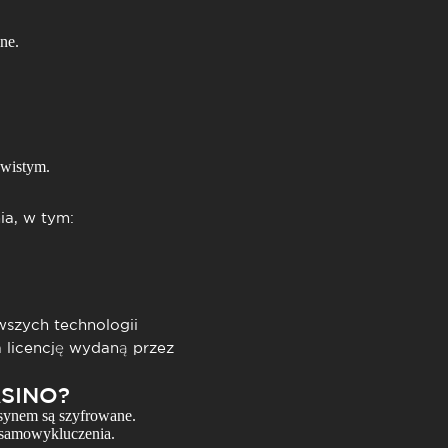
ne.
ywistym.
a, w tym:
wszych technologii
 licencję wydaną przez
SINO?
ynem są szyfrowane.
 samowykluczenia.