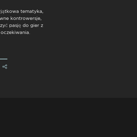
wyjątkowa tematyka,
ewne kontrowersje,
zyć pasję do gier z
 oczekiwania.