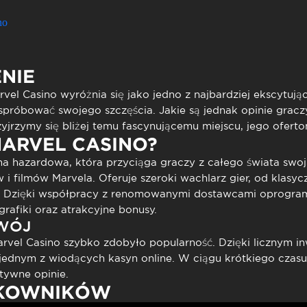
to presencial
Estacionamento
 frequentes
Mais serviços
no
Quem somos
Loja
NIE
rvel Casino
wyróżnia się jako jedno z najbardziej ekscytują
spróbować swojego szczęścia. Jakie są jednak
opinie
graczy
yjrzymy się bliżej temu fascynującemu miejscu, jego ofertom
MARVEL CASINO?
ma hazardowa, która przyciąga graczy z całego świata swoj
i filmów Marvela. Oferuje szeroki wachlarz gier, od klas
. Dzięki współpracy z renomowanymi dostawcami oprogra
rafiki oraz atrakcyjne bonusy.
ZWÓJ
rvel Casino
szybko zdobyło popularność. Dzięki licznym i
ę jednym z wiodących kasyn online. W ciągu krótkiego czasu
ytywne
opinie
.
TKOWNIKÓW