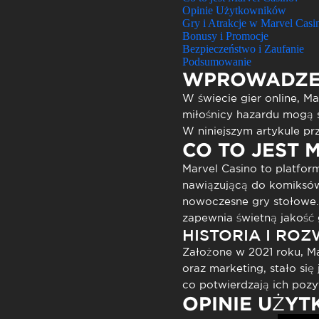
Atendimen
Opinie Użytkowników
Perguntas
Gry i Atrakcje w Marvel Casi
Bonusy i Promocje
Bezpieczeństwo i Zaufanie
Podsumowanie
WPROWADZE
W świecie gier online,
Ma
miłośnicy hazardu mogą 
W niniejszym artykule prz
CO TO JEST 
Marvel Casino
to platfor
nawiązującą do komiksów 
nowoczesne gry stołowe
zapewnia świetną jakość g
HISTORIA I RO
Założone w 2021 roku,
Ma
oraz marketing, stało si
co potwierdzają ich poz
OPINIE UŻY