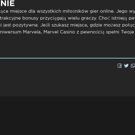
NIE
jące miejsce dla wszystkich miłośników gier online. Jego 
trakcyjne bonusy przyciągają wielu graczy. Choć istnieją p
i
jest pozytywna. Jeśli szukasz miejsca, gdzie możesz połąc
uniwersum Marvela,
Marvel Casino
z pewnością spełni Twoje