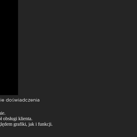
bie doświadczenia
ie.
obsługi klienta.
em grafiki, jak i funkcji.