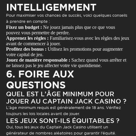
INTELLIGEMMENT
Pour maximiser vos chances de succès, voici quelques conseils
à prendre en compte :
Fixez un budget :
Ne jouez jamais plus que ce que vous
pouvez vous permettre de perdre.
Apprenez les règles :
Familiarisez-vous avec les règles des jeux
avant de commencer à jouer.
Profitez des bonus :
Utilisez les promotions pour augmenter
votre capital de jeu.
Jouez de manière responsable :
Sachez quand vous arrêter et
ne laissez pas le jeu affecter votre vie quotidienne.
6. FOIRE AUX
QUESTIONS
QUEL EST L’ÂGE MINIMUM POUR
JOUER AU CAPTAIN JACK CASINO ?
L’âge minimum requis est généralement de 18 ans. Vérifiez
toujours les lois locales avant de jouer.
LES JEUX SONT-ILS ÉQUITABLES ?
Oui, tous les jeux du Captain Jack Casino utilisent un
générateur de nombres aléatoires pour garantir l’équité.