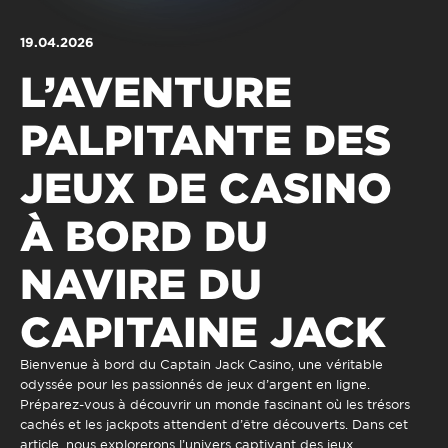
Qualidade de vida
Reabilitação urbana
TEMPOS LIVRES
19.04.2026
Sociedade & Educação
Urbanismo
MOBILIDADE
L’AVENTURE
INVESTIR EM CASCAIS
PALPITANTE DES
SERVIÇOS
JEUX DE CASINO
À BORD DU
MAPA DO PORTAL
NAVIRE DU
CAPITAINE JACK
Bienvenue à bord du
Captain Jack Casino
, une véritable
odyssée pour les passionnés de jeux d’argent en ligne.
Préparez-vous à découvrir un monde fascinant où les trésors
cachés et les jackpots attendent d’être découverts. Dans cet
article, nous explorerons l’univers captivant des jeux