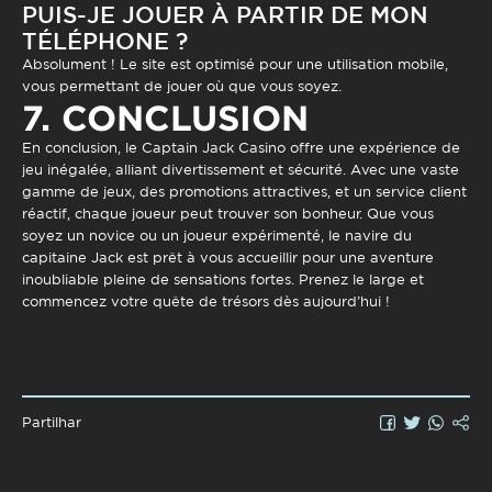
PUIS-JE JOUER À PARTIR DE MON
TÉLÉPHONE ?
Absolument ! Le site est optimisé pour une utilisation mobile,
vous permettant de jouer où que vous soyez.
7. CONCLUSION
En conclusion, le
Captain Jack Casino
offre une expérience de
jeu inégalée, alliant divertissement et sécurité. Avec une vaste
gamme de jeux, des promotions attractives, et un service client
réactif, chaque joueur peut trouver son bonheur. Que vous
soyez un novice ou un joueur expérimenté, le navire du
capitaine Jack est prêt à vous accueillir pour une aventure
inoubliable pleine de sensations fortes. Prenez le large et
commencez votre quête de trésors dès aujourd’hui !
Partilhar