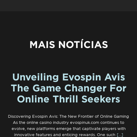
MAIS NOTÍCIAS
Unveiling Evospin Avis
The Game Changer For
Online Thrill Seekers
Discovering Evospin Avis: The New Frontier of Online Gaming
As the online casino industry evospinuk.com continues to
evolve, new platforms emerge that captivate players with
innovative features and enticing rewards. One such
[…]