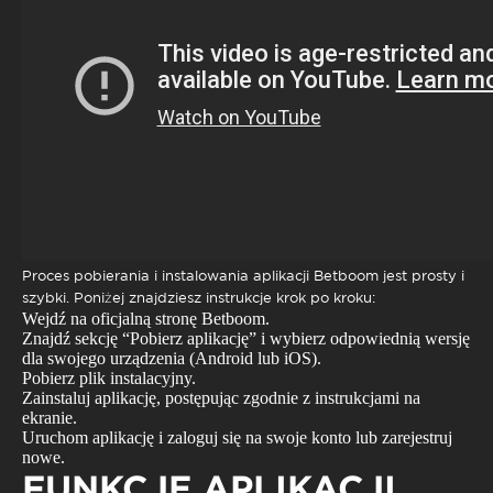
Proces pobierania i instalowania
aplikacji Betboom
jest prosty i
szybki. Poniżej znajdziesz instrukcje krok po kroku:
Wejdź na oficjalną stronę Betboom.
Znajdź sekcję “Pobierz aplikację” i wybierz odpowiednią wersję
dla swojego urządzenia (Android lub iOS).
Pobierz plik instalacyjny.
Zainstaluj aplikację, postępując zgodnie z instrukcjami na
ekranie.
Uruchom aplikację i zaloguj się na swoje konto lub zarejestruj
nowe.
FUNKCJE APLIKACJI