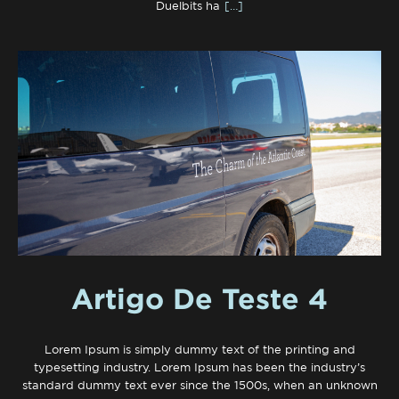
Duelbits ha
[…]
Artigo De Teste 4
Lorem Ipsum is simply dummy text of the printing and
typesetting industry. Lorem Ipsum has been the industry’s
standard dummy text ever since the 1500s, when an unknown