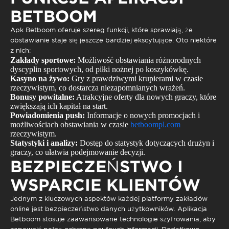
BETBOOM
Apk Betboom oferuje szereg funkcji, które sprawiają, że
obstawianie staje się jeszcze bardziej ekscytujące. Oto niektóre
z nich:
Zakłady sportowe:
Możliwość obstawiania różnorodnych
dyscyplin sportowych, od piłki nożnej po koszykówkę.
Kasyno na żywo:
Gry z prawdziwymi krupierami w czasie
rzeczywistym, co dostarcza niezapomnianych wrażeń.
Bonusy powitalne:
Atrakcyjne oferty dla nowych graczy, które
zwiększają ich kapitał na start.
Powiadomienia push:
Informacje o nowych promocjach i
możliwościach obstawiania w czasie
betboompl.com
rzeczywistym.
Statystyki i analizy:
Dostęp do statystyk dotyczących drużyn i
graczy, co ułatwia podejmowanie decyzji.
BEZPIECZEŃSTWO I
WSPARCIE KLIENTÓW
Jednym z kluczowych aspektów każdej platformy zakładów
online jest bezpieczeństwo danych użytkowników. Aplikacja
Betboom stosuje zaawansowane technologie szyfrowania, aby