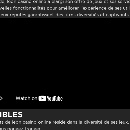
de,
leon casino online
a élargi son offre de jeux et ses servi
lles fonctionnalités pour améliorer l’expérience de ses util
eux réputés garantissent des titres diversifiés et captivants.
IBLES
its de
leon casino online
réside dans la diversité de ses jeux
ous pouvez trouver :