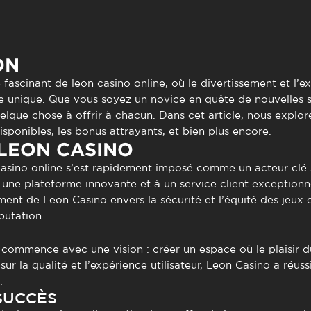
to presencial
Estacionamento
 frequentes
Mais serviços
Quem somos
ON
Loja
 fascinant de
leon casino online
, où le divertissement et l’e
ce unique. Que vous soyez un novice en quête de nouvelles 
elque chose à offrir à chacun. Dans cet article, nous explore
disponibles, les bonus attrayants, et bien plus encore.
 LEON CASINO
asino online
s’est rapidement imposé comme un acteur clé s
 une plateforme innovante et à un service client exceptionnel
ement de Leon Casino envers la sécurité et l’équité des jeux
putation.
 commence avec une vision : créer un espace où le plaisir du
sur la qualité et l’expérience utilisateur, Leon Casino a réu
.
SUCCÈS