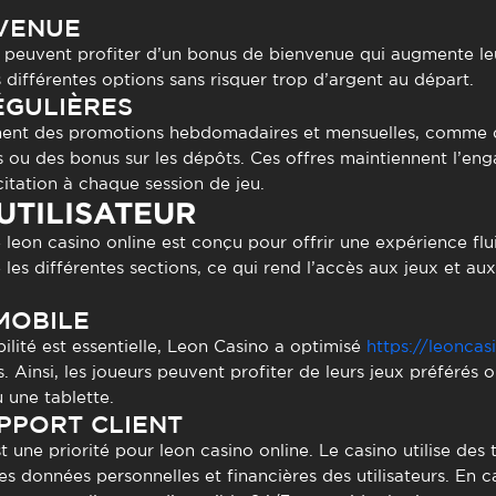
VENUE
urs peuvent profiter d’un bonus de bienvenue qui augmente leu
 différentes options sans risquer trop d’argent au départ.
ÉGULIÈRES
ent des promotions hebdomadaires et mensuelles, comme de
 ou des bonus sur les dépôts. Ces offres maintiennent l’en
itation à chaque session de jeu.
UTILISATEUR
e
leon casino online
est conçu pour offrir une expérience flu
 les différentes sections, ce qui rend l’accès aux jeux et au
MOBILE
lité est essentielle, Leon Casino a optimisé
https://leoncas
. Ainsi, les joueurs peuvent profiter de leurs jeux préférés o
 une tablette.
PPORT CLIENT
st une priorité pour
leon casino online
. Le casino utilise de
s données personnelles et financières des utilisateurs. En 