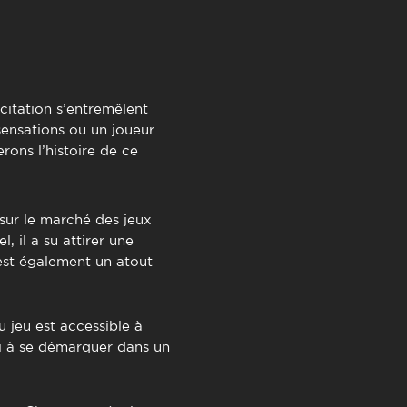
TimeOut Cascais
xcitation s’entremêlent
sensations ou un joueur
rons l’histoire de ce
ur le marché des jeux
, il a su attirer une
 est également un atout
 jeu est accessible à
ssi à se démarquer dans un