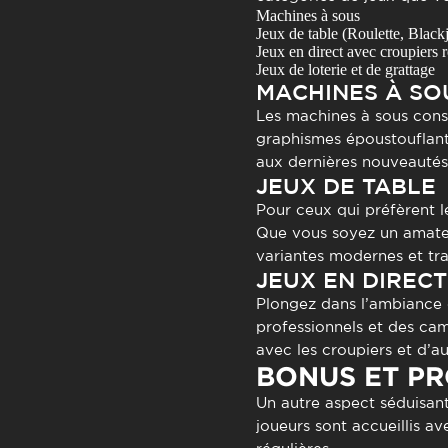
Machines à sous
Jeux de table (Roulette, Black
Jeux en direct avec croupiers r
Jeux de loterie et de grattage
MACHINES À SO
Les machines à sous const
graphismes époustouflants
aux dernières nouveautés
JEUX DE TABLE
Pour ceux qui préfèrent l
Que vous soyez un amateu
variantes modernes et tra
JEUX EN DIRECT
Plongez dans l’ambiance d
professionnels et des cam
avec les croupiers et d’a
BONUS ET P
Un autre aspect séduisan
joueurs sont accueillis av