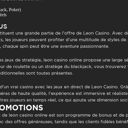
jack, Poker)
éels
US
ituent une grande partie de l’offre de Leon Casino. Avec d
, les joueurs peuvent profiter d’une multitude de styles de j
, chaque spin peut être une aventure passionnante.
es jeux de stratégie,
leon casino online
propose une large sél
r de roulette ou un stratège du blackjack, vous trouverez 
ditionnelles sont toutes présentes.
’un vrai casino avec les jeux en direct de Leon Casino. Gr
éras de haute qualité, l’expérience est immersive et réaliste
utres joueurs en temps réel, ce qui ajoute une dimension soci
ROMOTIONS
t de
leon casino online
est son programme de bonus et de p
ec des offres généreuses, tandis que les clients fidèles bén