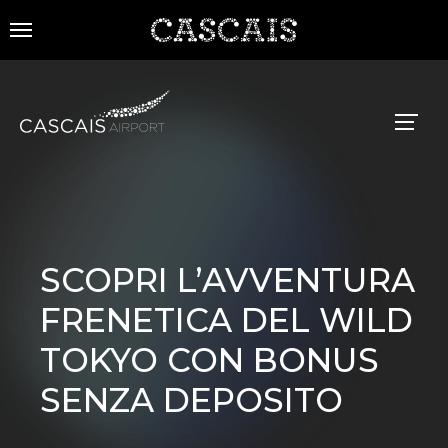
Português
CASCAIS.PT
CASCAIS
SOBRE CASCAIS:
GOVERNO LOCAL:
História
FREGUESIAS:
Assembleia Municipal
Gastronomia
EMPRESAS MUNICIPAIS:
SCOPRI L’AVVENTURA
Alcabideche
Câmara Municipal
FACTOS E NÚMEROS:
Cascais Ambiente
Brasão de Cascais
FRENETICA DEL WILD
Carcavelos e Parede
COMUNICAÇÃO:
Ambiente & Energia
Gestão administrativa e financeira
Cascais Dinâmica
Arquivo Historico
Jornal C
VIVER
Cascais e Estoril
TOKYO CON BONUS
Economia & Inovação
Projetos Cofinanciados
Cascais Envolvente
Recursos educativos - história e património
Agenda do executivo
S. Domingos de Rana
Governação
VISITAR
SENZA DEPOSITO
Transparência Municipal
Cascais Próxima
Mobilidade
Planeamento Estratégico
ESTUDAR