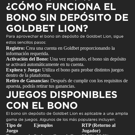
¿CÓMO FUNCIONA EL
BONO SIN DEPÓSITO DE
GOLDBET LION?
Para aprovechar el
bono sin depósito de Goldbet Lion
, sigue
estos sencillos pasos:
Registro:
Crea una cuenta en Goldbet proporcionando la
información requerida.
Activación del Bono:
Una vez registrado, el bono sin depósito
se activará automáticamente en tu cuenta.
Explora y Juega:
Utiliza el bono para probar distintos juegos
dentro de la plataforma.
Retiro de Ganancias:
Después de cumplir con los requisitos de
apuesta, podrás retirar tus ganancias.
JUEGOS DISPONIBLES
CON EL BONO
El
bono sin depósito de Goldbet Lion
es aplicable a una amplia
gama de juegos. Algunos de los más populares incluyen:
Tipo de
Ejemplos
RTP (Retorno al
Juego
Jugador)