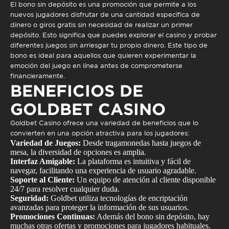
El
bono sin depósito
es una promoción que permite a los
nuevos jugadores disfrutar de una cantidad específica de
dinero o giros gratis sin necesidad de realizar un primer
depósito. Esto significa que puedes explorar el casino y probar
diferentes juegos sin arriesgar tu propio dinero. Este tipo de
bono es ideal para aquellos que quieren experimentar la
emoción del juego en línea antes de comprometerse
financieramente.
BENEFICIOS DE
GOLDBET CASINO
Goldbet Casino ofrece una variedad de beneficios que lo
convierten en una opción atractiva para los jugadores:
Variedad de Juegos:
Desde tragamonedas hasta juegos de
mesa, la diversidad de opciones es amplia.
Interfaz Amigable:
La plataforma es intuitiva y fácil de
navegar, facilitando una experiencia de usuario agradable.
Soporte al Cliente:
Un equipo de atención al cliente disponible
24/7 para resolver cualquier duda.
Seguridad:
Goldbet utiliza tecnologías de encriptación
avanzadas para proteger la información de sus usuarios.
Promociones Continuas:
Además del bono sin depósito, hay
muchas otras ofertas y promociones para jugadores habituales.