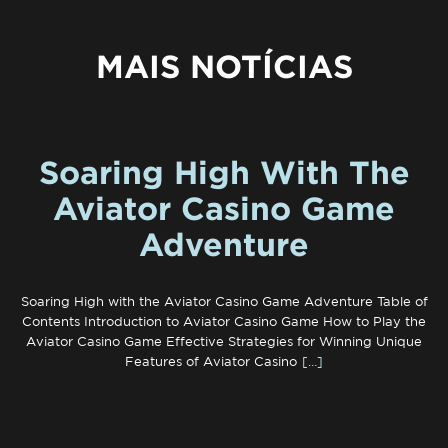
MAIS NOTÍCIAS
Soaring High With The
Aviator Casino Game
Adventure
Soaring High with the Aviator Casino Game Adventure Table of
Contents Introduction to Aviator Casino Game How to Play the
Aviator Casino Game Effective Strategies for Winning Unique
Features of Aviator Casino
[…]