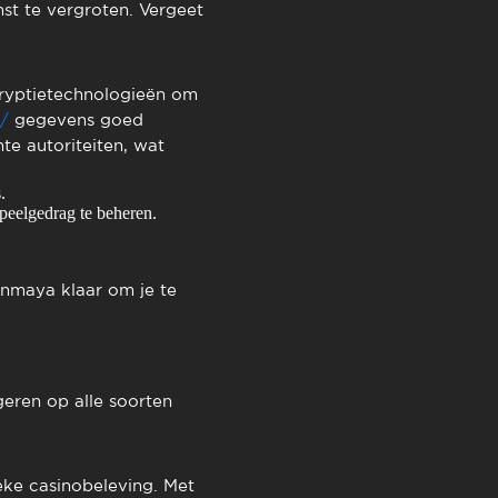
st te vergroten. Vergeet
cryptietechnologieën om
/
gegevens goed
te autoriteiten, wat
.
eelgedrag te beheren.
inmaya klaar om je te
geren op alle soorten
ke casinobeleving. Met