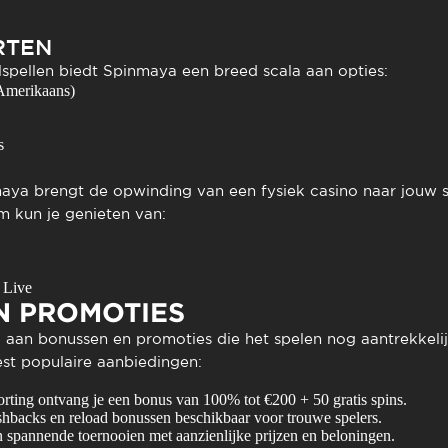
RTEN
lspellen biedt Spinmaya een breed scala aan opties:
 Amerikaans)
s
maya brengt de opwinding van een fysiek casino naar jouw 
rm kun je genieten van:
 Live
N PROMOTIES
 aan bonussen en promoties die het spelen nog aantrekkeli
st populaire aanbiedingen:
storting ontvang je een bonus van 100% tot €200 + 50 gratis spins.
shbacks en reload bonussen beschikbaar voor trouwe spelers.
 spannende toernooien met aanzienlijke prijzen en beloningen.