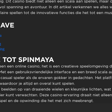
to presencial
Estacionamento
ng. Dit casino biedt niet alleen een scala aan spellen, maar 
ol spanning en avontuur. In dit artikel verkennen we alles
 frequentes
Mais serviços
aire spellen tot de innovatieve functies die het tot een mu
Quem somos
Loja
AVE
a
d
ing
 TOT SPINMAYA
een een online casino; het is een creatieve speelomgeving d
et een gebruiksvriendelijke interface en een breed scala aan
asual speler als de ervaren gokker in gedachten. Het platf
waardoor je altijd en overal kunt spelen.
elden op van draaiende wielen en kleurrijke lichten, wat p
hier kunt verwachten. Deze casino-ervaring draait niet alle
spel en de opwinding die het met zich meebrengt.