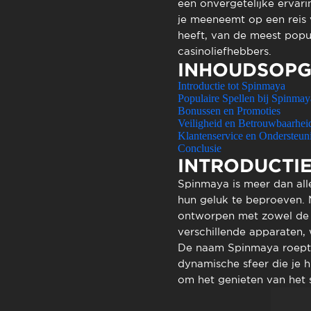
Atendimen
een onvergetelijke ervari
je meeneemt op een reis v
Perguntas
heeft, van de meest popul
casinoliefhebbers.
INHOUDSOPG
Introductie tot Spinmaya
Populaire Spellen bij Spinmay
Bonussen en Promoties
Veiligheid en Betrouwbaarhei
Klantenservice en Ondersteun
Conclusie
INTRODUCTIE
Spinmaya
is meer dan all
hun geluk te beproeven. M
ontworpen met zowel de c
verschillende apparaten, 
De naam Spinmaya roept be
dynamische sfeer die je 
om het genieten van het 