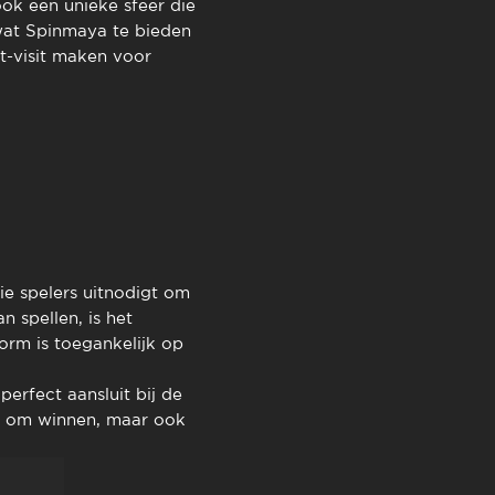
TimeOut Cascais
ook een unieke sfeer die
 wat Spinmaya te bieden
st-visit maken voor
ie spelers uitnodigt om
 spellen, is het
orm is toegankelijk op
erfect aansluit bij de
en om winnen, maar ook