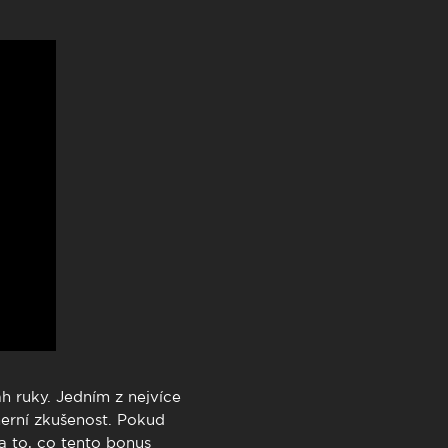
TimeOut Cascais
ah ruky. Jedním z nejvíce
herní zkušenost. Pokud
a to, co tento bonus