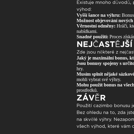
Existuje mnoho důvodů, p
výhod:
Vyšší šance na výhru:
Bonusy
Možnost objevování nových 
Věrnostní odměny:
Hráči, kt
nabídkami.
Snadné použití:
Proces získán
NEJČASTĚJŠÍ
Zde jsou některé z nejčas
Jaký je maximální bonus, k
Jsou bonusy spojeny s určit
hry.
Musím splnit nějaké sázkov
mohli vybrat své výhry.
Mohu použít bonus na všec
prostředků.
ZÁVĚR
Použití
cazimbo bonusu
j
Bez ohledu na to, zda js
na skvělé výhry. Nezapome
všech výhod, které vám c