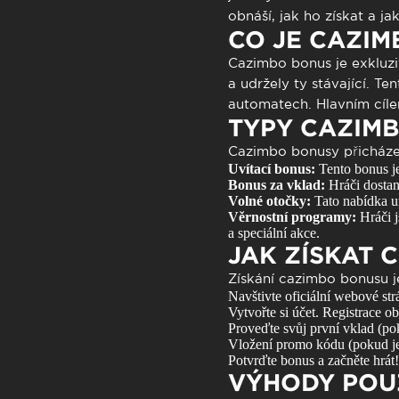
obnáší, jak ho získat a j
CO JE CAZIM
Cazimbo bonus
je exkluzi
a udržely ty stávající. 
automatech. Hlavním cíle
TYPY CAZIM
Cazimbo bonusy přicházej
Uvítací bonus:
Tento bonus je
Bonus za vklad:
Hráči dostano
Volné otočky:
Tato nabídka um
Věrnostní programy:
Hráči j
a speciální akce.
JAK ZÍSKAT 
Získání
cazimbo bonusu
j
Navštivte oficiální webové st
Vytvořte si účet. Registrace o
Proveďte svůj první vklad (pok
Vložení promo kódu (pokud je 
Potvrďte bonus a začněte hrát!
VÝHODY POU