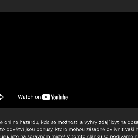
to presencial
Estacionamento
 frequentes
Mais serviços
Quem somos
Loja
ětě online hazardu, kde se možnosti a výhry zdají být na dos
to odvětví jsou bonusy, které mohou zásadně ovlivnit vaši 
usu
, jste na správném místě! V tomto článku se podíváme n