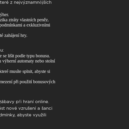
které z nejvýznamnějších
ýher.
ka ztráty vlastních peněz.
i podmínkami a exkluzivními
é zahájení hry.
su
:
se lišit podle typu bonusu.
u výherní automaty nebo stolní
ré musíte splnit, abyste si
mezení při použití bonusových
zábavy při hraní online.
st nové vzrušení a šanci
dmínky, abyste využili