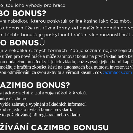
aké jsou jeho výhody pro hráče.
BO BONUS?
vní nabídkou, kterou poskytují online kasina jako Cazimbo,
Tento bonus může mít různé formy, od peněžních odměn po v
m těchto bonusů je poskytnout hráčům více možností hrát 
BO BONUSŮ
í v několika různých formách. Zde je seznam nejběžnějších
 určen pro nové hráče a může zahrnovat bonus na první vklad nebo b
u dodatečné prostředky k jejich vkladu, což zvyšuje jejich herní kapitá
ožňuje hráčům zkoušet štěstí na automatech bez nutnosti investovat vl
sou odměňováni za svou aktivitu a věrnost kasinu, což
cazimbocz.com
CAZIMBO BONUS?
e jednoduché a zahrnuje několik kroků:
ránky Cazimbo.
bvykle zahrnuje vyplnění základních informací.
ud se jedná o uvítací bonus na vklad).
to požadováno) při registraci nebo vkladu.
ŽÍVÁNÍ CAZIMBO BONUSU