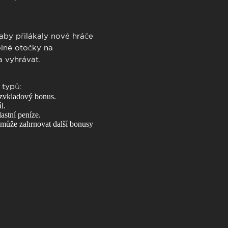
 aby přilákaly nové hráče
olné otočky na
a vyhrávat.
 typů:
ezvkladový bonus.
l.
astní peníze.
může zahrnovat další bonusy