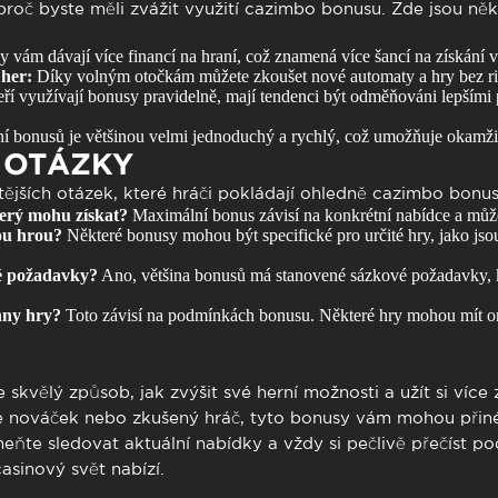
roč byste měli zvážit využití
cazimbo bonusu
. Zde jsou ně
 vám dávají více financí na hraní, což znamená více šancí na získání v
her:
Díky volným otočkám můžete zkoušet nové automaty a hry bez rizi
eří využívají bonusy pravidelně, mají tendenci být odměňováni lepším
í bonusů je většinou velmi jednoduchý a rychlý, což umožňuje okamžit
 OTÁZKY
tějších otázek, které hráči pokládají ohledně
cazimbo bonu
terý mohu získat?
Maximální bonus závisí na konkrétní nabídce a může 
ou hrou?
Některé bonusy mohou být specifické pro určité hry, jako jso
é požadavky?
Ano, většina bonusů má stanovené sázkové požadavky, kte
hny hry?
Toto závisí na podmínkách bonusu. Některé hry mohou mít o
e skvělý způsob, jak zvýšit své herní možnosti a užít si více 
te nováček nebo zkušený hráč, tyto bonusy vám mohou přiné
ňte sledovat aktuální nabídky a vždy si pečlivě přečíst po
asinový svět nabízí.